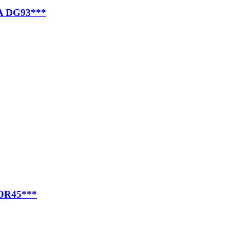
 DG93***
DR45***