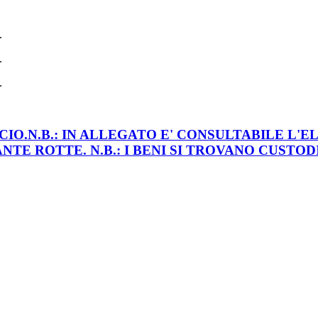
IO.N.B.: IN ALLEGATO E' CONSULTABILE L'
TE ROTTE. N.B.: I BENI SI TROVANO CUSTODIT