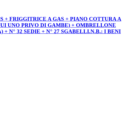
S + FRIGGITRICE A GAS + PIANO COTTURA A
I CUI UNO PRIVO DI GAMBE) + OMBRELLONE
 N° 32 SEDIE + N° 27 SGABELLI.N.B.: I BENI