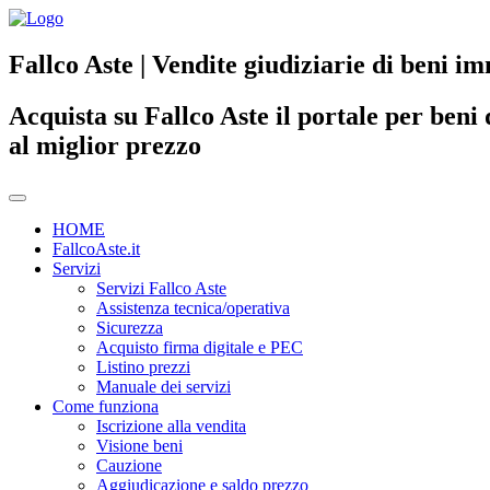
Fallco Aste | Vendite giudiziarie di beni im
Acquista su Fallco Aste il portale per beni 
al miglior prezzo
HOME
FallcoAste.it
Servizi
Servizi Fallco Aste
Assistenza tecnica/operativa
Sicurezza
Acquisto firma digitale e PEC
Listino prezzi
Manuale dei servizi
Come funziona
Iscrizione alla vendita
Visione beni
Cauzione
Aggiudicazione e saldo prezzo