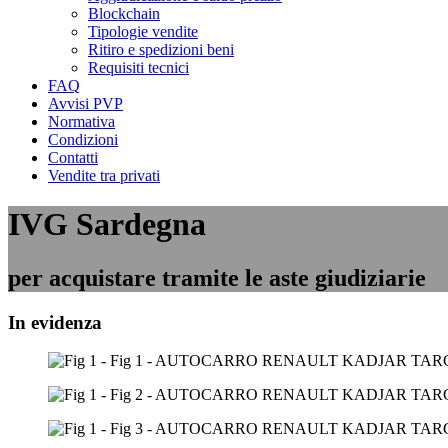
Blockchain
Tipologie vendite
Ritiro e spedizioni beni
Requisiti tecnici
FAQ
Avvisi PVP
Normativa
Condizioni
Contatti
Vendite tra privati
IVG Sardegna
per acquistare tramite le aste giudiziarie
In evidenza