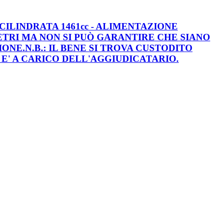
CILINDRATA 1461cc - ALIMENTAZIONE
OMETRI MA NON SI PUÒ GARANTIRE CHE SIANO
IONE.N.B.: IL BENE SI TROVA CUSTODITO
A' E' A CARICO DELL'AGGIUDICATARIO.